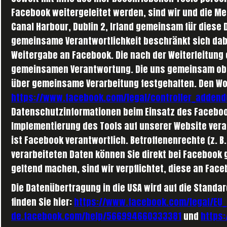
Facebook weitergeleitet werden, sind wir und die Me
Canal Harbour, Dublin 2, Irland gemeinsam für diese 
gemeinsame Verantwortlichkeit beschränkt sich dabe
Weitergabe an Facebook. Die nach der Weiterleitung 
gemeinsamen Verantwortung. Die uns gemeinsam obli
über gemeinsame Verarbeitung festgehalten. Den Wort
https://www.facebook.com/legal/controller_adden
Datenschutzinformationen beim Einsatz des Facebook
Implementierung des Tools auf unserer Website vera
ist Facebook verantwortlich. Betroffenenrechte (z. B
verarbeiteten Daten können Sie direkt bei Facebook 
geltend machen, sind wir verpflichtet, diese an Face
Die Datenübertragung in die USA wird auf die Standa
finden Sie hier:
https://www.facebook.com/legal/EU
de.facebook.com/help/566994660333381
und
https