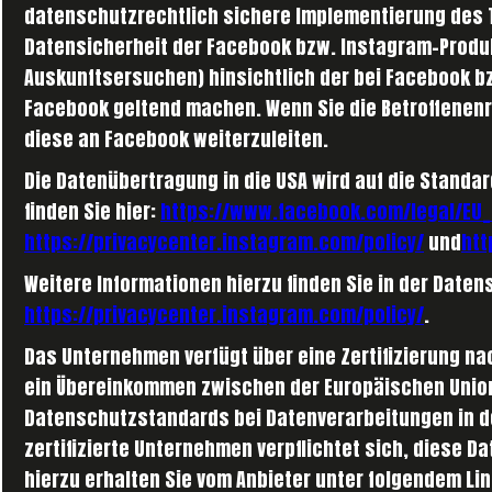
datenschutzrechtlich sichere Implementierung des T
Datensicherheit der Facebook bzw. Instagram-Produkt
Auskunftsersuchen) hinsichtlich der bei Facebook bz
Facebook geltend machen. Wenn Sie die Betroffenenre
diese an Facebook weiterzuleiten.
Die Datenübertragung in die USA wird auf die Standa
finden Sie hier:
https://www.facebook.com/legal/EU
https://privacycenter.instagram.com/policy/
und
htt
Weitere Informationen hierzu finden Sie in der Date
https://privacycenter.instagram.com/policy/
.
Das Unternehmen verfügt über eine Zertifizierung nac
ein Übereinkommen zwischen der Europäischen Union 
Datenschutzstandards bei Datenverarbeitungen in d
zertifizierte Unternehmen verpflichtet sich, diese 
hierzu erhalten Sie vom Anbieter unter folgendem Li