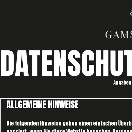
DATENSCHUT
Angaben
ALLGEMEINE HINWEISE
Die folgenden Hinweise geben einen einfachen Über
passiert, wenn Sie diese Website besuchen. Persone